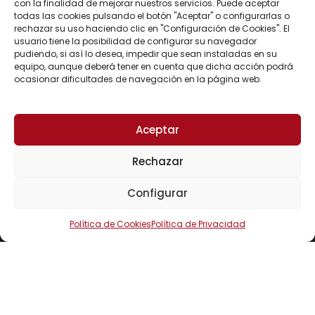
con la finalidad de mejorar nuestros servicios. Puede aceptar
todas las cookies pulsando el botón "Aceptar" o configurarlas o
Enlaces
rechazar su uso haciendo clic en "Configuración de Cookies". El
usuario tiene la posibilidad de configurar su navegador
Sobre la marca
pudiendo, si así lo desea, impedir que sean instaladas en su
Tienda
equipo, aunque deberá tener en cuenta que dicha acción podrá
ocasionar dificultades de navegación en la página web.
Registro para profesionales
Contactos
Aceptar
Redes Sociales
Rechazar
Facebook
Configurar
Instagram
Política de Cookies
Política de Privacidad
YouTube
WhatsApp
Telegram