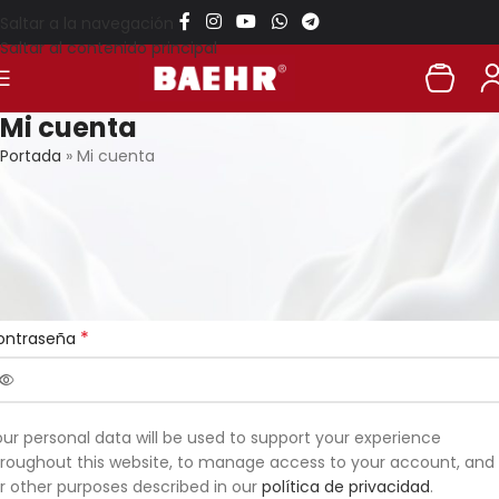
Saltar a la navegación
Saltar al contenido principal
Mi cuenta
Portada
»
Mi cuenta
egistrarse
*
rección de correo electrónico
*
ontraseña
ur personal data will be used to support your experience
roughout this website, to manage access to your account, and
r other purposes described in our
política de privacidad
.